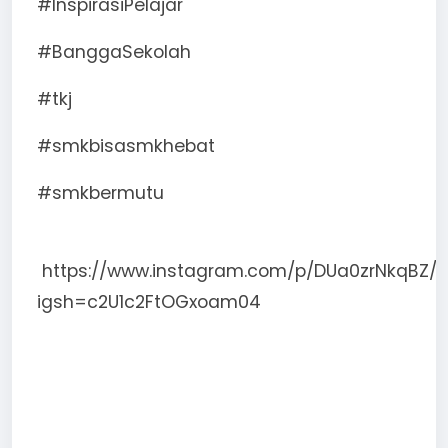
#InspirasiPelajar
#BanggaSekolah
#tkj
#smkbisasmkhebat
#smkbermutu
https://www.instagram.com/p/DUa0zrNkqBZ/?
igsh=c2U1c2FtOGxoam04