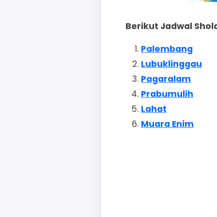
Berikut Jadwal Shol
Palembang
Lubuklinggau
Pagaralam
Prabumulih
Lahat
Muara Enim