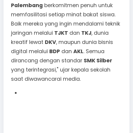
Palembang
berkomitmen penuh untuk
memfasilitasi setiap minat bakat siswa.
Baik mereka yang ingin mendalami teknik
jaringan melalui
TJKT
dan
TKJ
, dunia
kreatif lewat
DKV
, maupun dunia bisnis
digital melalui
BDP
dan
AKL
. Semua
dirancang dengan standar
SMK Silber
yang terintegrasi," ujar kepala sekolah
saat diwawancarai media.
Focus Keywords:
SMK
Muhammadiyah 02 Palembang, SMK
Silber, NPSN 10603724, Akreditasi SMK
Muhammadiyah, Jurusan TKJ TJKT
BDP DKV DKL