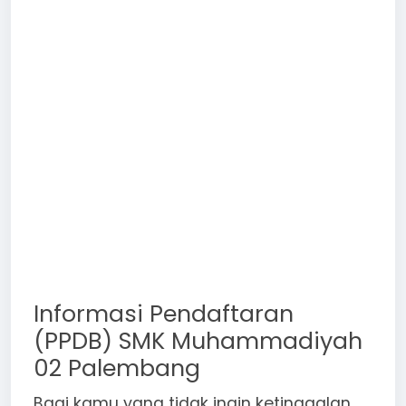
Meta Title (Judul Google):
SMK
Muhammadiyah 02 Palembang (SMK
Silber) | Akreditasi A NPSN 10603724
Meta Description:
Cari SMK Swasta
terbaik di Palembang? SMK
Muhammadiyah 02 Palembang (SMK
Silber) Silaberanti resmi berakreditasi
A. Buka jurusan TKJ, TJKT, DKV, BDP, &
DKL. Daftar!
Informasi Pendaftaran
(PPDB) SMK Muhammadiyah
02 Palembang
Bagi kamu yang tidak ingin ketinggalan