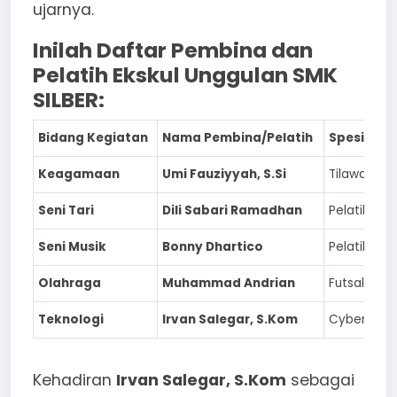
ujarnya.
Inilah Daftar Pembina dan
Pelatih Ekskul Unggulan SMK
SILBER:
Bidang Kegiatan
Nama Pembina/Pelatih
Spesialisa
Keagamaan
Umi Fauziyyah, S.Si
Tilawah Al-
Seni Tari
Dili Sabari Ramadhan
Pelatih Tari
Seni Musik
Bonny Dhartico
Pelatih Mus
Olahraga
Muhammad Andrian
Futsal
Teknologi
Irvan Salegar, S.Kom
Cyber & P
Kehadiran
Irvan Salegar, S.Kom
sebagai