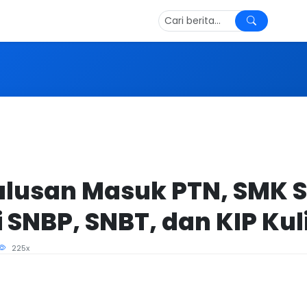
ulusan Masuk PTN, SMK Si
i SNBP, SNBT, dan KIP Ku
225x