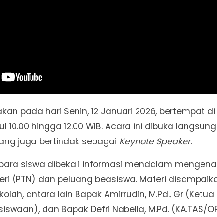
akan pada hari Senin, 12 Januari 2026, bertempat d
l 10.00 hingga 12.00 WIB. Acara ini dibuka langsung
 yang juga bertindak sebagai
Keynote Speaker
.
i, para siswa dibekali informasi mendalam mengena
eri (PTN) dan peluang beasiswa. Materi disampai
lah, antara lain Bapak Amirrudin, M.Pd., Gr (Ketua B
siswaan), dan Bapak Defri Nabella, M.Pd. (KA.TAS/O