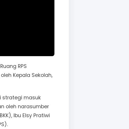
i Ruang RPS
 oleh Kepala Sekolah,
i strategi masuk
kan oleh narasumber
KK), Ibu Elsy Pratiwi
PS).