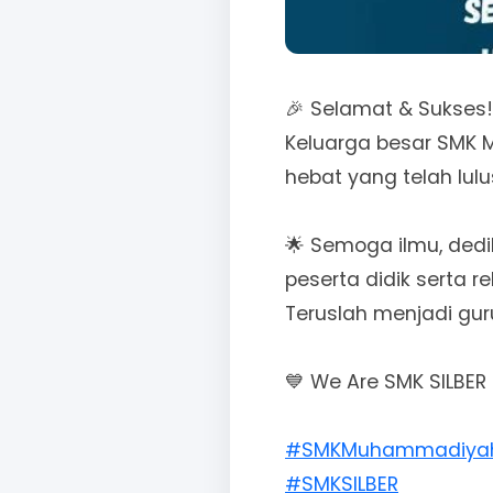
🎉 Selamat & Sukses!
Keluarga besar SMK 
hebat yang telah lul
🌟 Semoga ilmu, dedi
peserta didik serta r
Teruslah menjadi guru
💙 We Are SMK SILBER 
#SMKMuhammadiya
#SMKSILBER