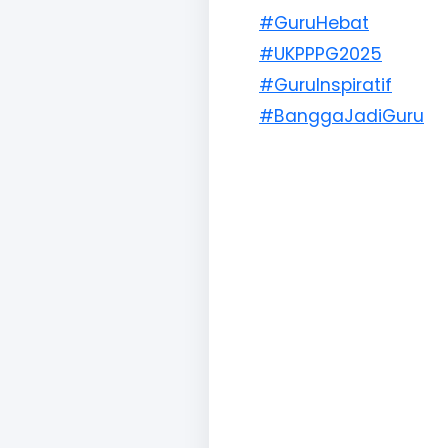
#GuruHebat
#UKPPPG2025
#GuruInspiratif
#BanggaJadiGuru