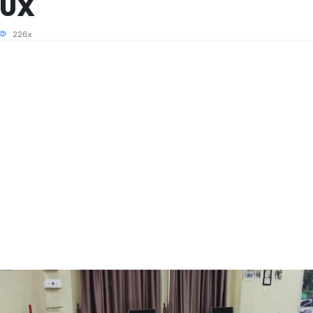
/UX
226x