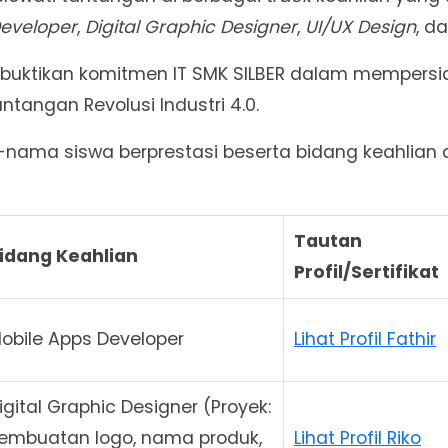
Developer
,
Digital Graphic Designer
,
UI/UX Design
, d
mbuktikan komitmen IT SMK SILBER dalam mempers
tangan Revolusi Industri 4.0.
nama siswa berprestasi beserta bidang keahlian d
Tautan
idang Keahlian
Profil/Sertifikat
obile Apps Developer
Lihat Profil Fathir
igital Graphic Designer (Proyek:
embuatan logo, nama produk,
Lihat Profil Riko