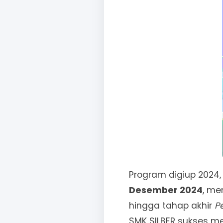
Program digiup 2024,
Desember 2024
, me
hingga tahap akhir
P
SMK SILBER sukses m