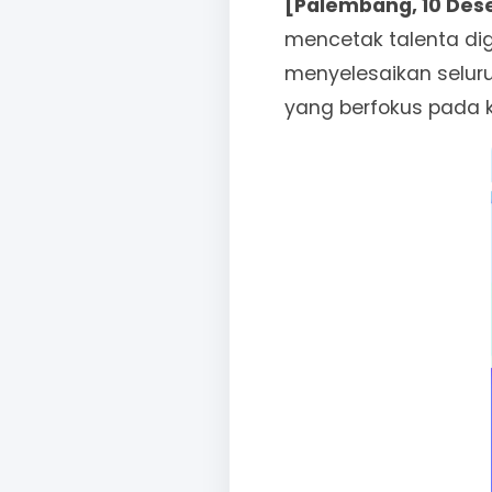
[Palembang, 10 Des
mencetak talenta digi
menyelesaikan seluruh
yang berfokus pada ke