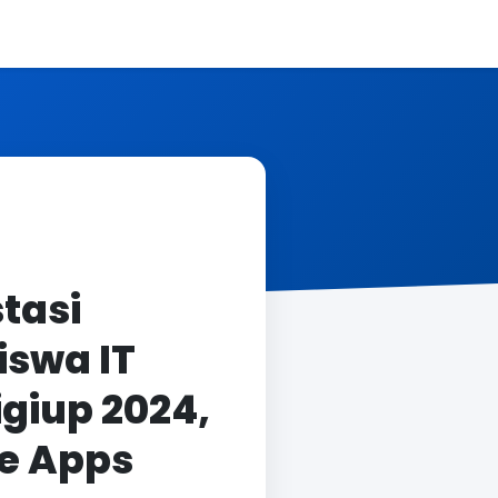
stasi
iswa IT
giup 2024,
le Apps