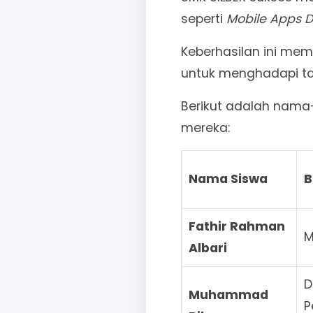
seperti
Mobile Apps 
Keberhasilan ini me
untuk menghadapi tan
Berikut adalah nama-
mereka:
Nama Siswa
B
Fathir Rahman
M
Albari
D
Muhammad
P