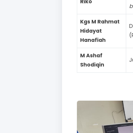
Riko
b
Kgs M Rahmat
D
Hidayat
(
Hanafiah
M Ashaf
J
Shodiqin